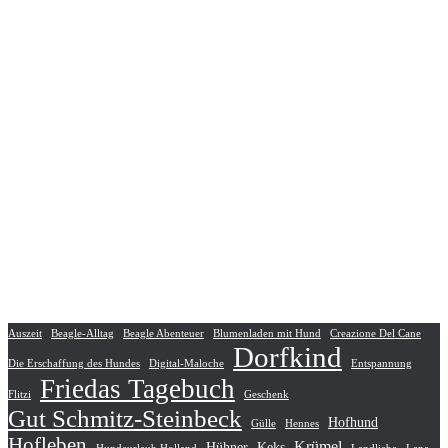
Auszeit
Beagle-Alltag
Beagle Abenteuer
Blumenladen mit Hund
Creazione Del Cane
Dorfkind
Die Erschaffung des Hundes
Digital-Maloche
Entspannung
Friedas Tagebuch
Flitzi
Geschenk
Gut Schmitz-Steinbeck
Hofhund
Gülle
Hennes
Hofleben
Krümel
Hühner
Keks