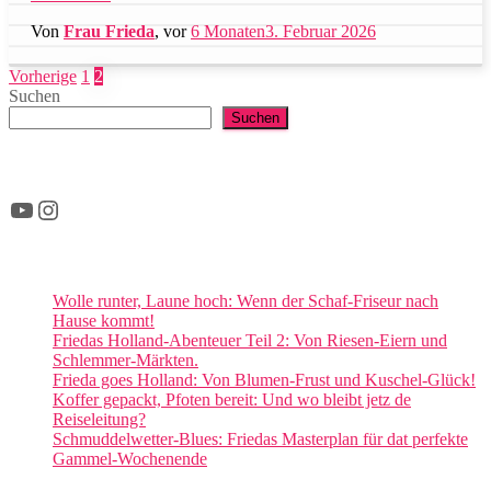
Von
Frau Frieda
, vor
6 Monaten
3. Februar 2026
Seitennummerierung
Vorherige
1
2
Suchen
der
Suchen
Beiträge
YouTube
Instagram
Wolle runter, Laune hoch: Wenn der Schaf-Friseur nach
Hause kommt!
Friedas Holland-Abenteuer Teil 2: Von Riesen-Eiern und
Schlemmer-Märkten.
Frieda goes Holland: Von Blumen-Frust und Kuschel-Glück!
Koffer gepackt, Pfoten bereit: Und wo bleibt jetz de
Reiseleitung?
Schmuddelwetter-Blues: Friedas Masterplan für dat perfekte
Gammel-Wochenende