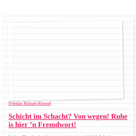
Friedas Rüssel-Report
Schicht im Schacht? Von wegen! Ruhe
is hier ’n Fremdwort!