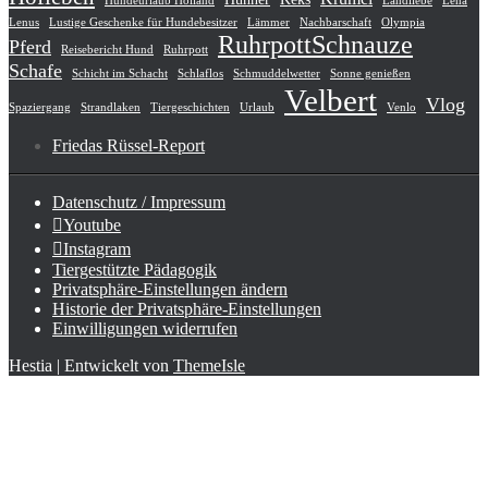
Hundeurlaub Holland
Landliebe
Lena
Lenus
Lustige Geschenke für Hundebesitzer
Lämmer
Nachbarschaft
Olympia
RuhrpottSchnauze
Pferd
Reisebericht Hund
Ruhrpott
Schafe
Schicht im Schacht
Schlaflos
Schmuddelwetter
Sonne genießen
Velbert
Vlog
Spaziergang
Strandlaken
Tiergeschichten
Urlaub
Venlo
Friedas Rüssel-Report
Datenschutz / Impressum
Youtube
Instagram
Tiergestützte Pädagogik
Privatsphäre-Einstellungen ändern
Historie der Privatsphäre-Einstellungen
Einwilligungen widerrufen
Hestia | Entwickelt von
ThemeIsle