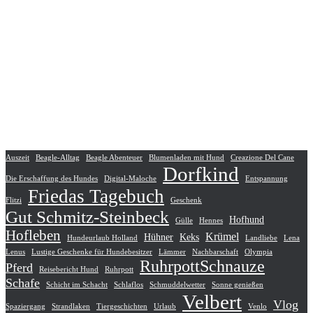
Auszeit
Beagle-Alltag
Beagle Abenteuer
Blumenladen mit Hund
Creazione Del Cane
Dorfkind
Die Erschaffung des Hundes
Digital-Maloche
Entspannung
Friedas Tagebuch
Flitzi
Geschenk
Gut Schmitz-Steinbeck
Hofhund
Gülle
Hennes
Hofleben
Krümel
Hühner
Keks
Hundeurlaub Holland
Landliebe
Lena
Lenus
Lustige Geschenke für Hundebesitzer
Lämmer
Nachbarschaft
Olympia
RuhrpottSchnauze
Pferd
Reisebericht Hund
Ruhrpott
Schafe
Schicht im Schacht
Schlaflos
Schmuddelwetter
Sonne genießen
Velbert
Vlog
Spaziergang
Strandlaken
Tiergeschichten
Urlaub
Venlo