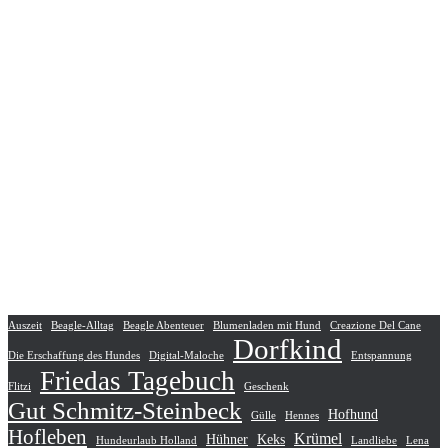
Auszeit
Beagle-Alltag
Beagle Abenteuer
Blumenladen mit Hund
Creazione Del Cane
Dorfkind
Die Erschaffung des Hundes
Digital-Maloche
Entspannung
Friedas Tagebuch
Flitzi
Geschenk
Gut Schmitz-Steinbeck
Hofhund
Gülle
Hennes
Hofleben
Krümel
Hühner
Keks
Hundeurlaub Holland
Landliebe
Lena