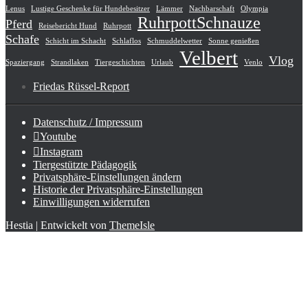
Lenus
Lustige Geschenke für Hundebesitzer
Lämmer
Nachbarschaft
Olympia
RuhrpottSchnauze
Pferd
Reisebericht Hund
Ruhrpott
Schafe
Schicht im Schacht
Schlaflos
Schmuddelwetter
Sonne genießen
Velbert
Vlog
Spaziergang
Strandlaken
Tiergeschichten
Urlaub
Venlo
Friedas Rüssel-Report
Datenschutz / Impressum
Youtube
Instagram
Tiergestützte Pädagogik
Privatsphäre-Einstellungen ändern
Historie der Privatsphäre-Einstellungen
Einwilligungen widerrufen
Hestia | Entwickelt von
ThemeIsle