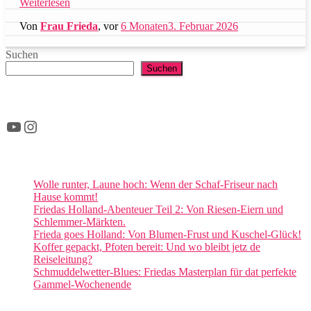
Weiterlesen
Von
Frau Frieda
, vor
6 Monaten
3. Februar 2026
Suchen
Suchen
YouTube
Instagram
Wolle runter, Laune hoch: Wenn der Schaf-Friseur nach
Hause kommt!
Friedas Holland-Abenteuer Teil 2: Von Riesen-Eiern und
Schlemmer-Märkten.
Frieda goes Holland: Von Blumen-Frust und Kuschel-Glück!
Koffer gepackt, Pfoten bereit: Und wo bleibt jetz de
Reiseleitung?
Schmuddelwetter-Blues: Friedas Masterplan für dat perfekte
Gammel-Wochenende