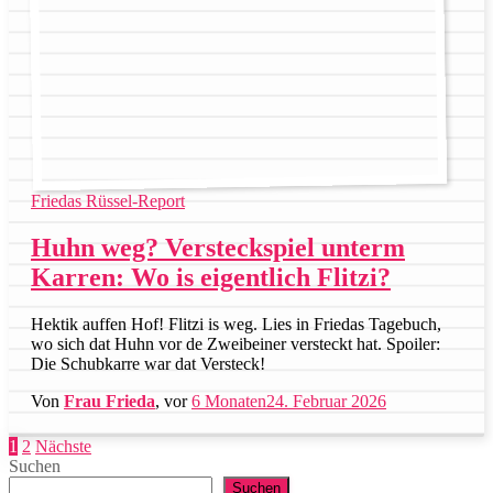
Friedas Rüssel-Report
Huhn weg? Versteckspiel unterm
Karren: Wo is eigentlich Flitzi?
Hektik auffen Hof! Flitzi is weg. Lies in Friedas Tagebuch,
wo sich dat Huhn vor de Zweibeiner versteckt hat. Spoiler:
Die Schubkarre war dat Versteck!
Von
Frau Frieda
, vor
6 Monaten
24. Februar 2026
Seitennummerierung
1
2
Nächste
Suchen
der
Suchen