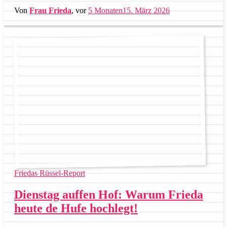
Von
Frau Frieda
, vor
5 Monaten
15. März 2026
Friedas Rüssel-Report
Dienstag auffen Hof: Warum Frieda
heute de Hufe hochlegt!