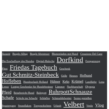
Auszeit
Beagle-Alltag
Beagle Abenteuer
Blumenladen mit Hund
Creazione Del Cane
Dorfkind
Die Erschaffung des Hundes
Digital-Maloche
Entspannung
Friedas Tagebuch
Flitzi
Geschenk
Gut Schmitz-Steinbeck
Hofhund
Gülle
Hennes
Hofleben
Krümel
Hühner
Keks
Hundeurlaub Holland
Landliebe
Lena
Lenus
Lustige Geschenke für Hundebesitzer
Lämmer
Nachbarschaft
Olympia
RuhrpottSchnauze
Pferd
Reisebericht Hund
Ruhrpott
Schafe
Schicht im Schacht
Schlaflos
Schmuddelwetter
Sonne genießen
Velbert
Vlog
Spaziergang
Strandlaken
Tiergeschichten
Urlaub
Venlo