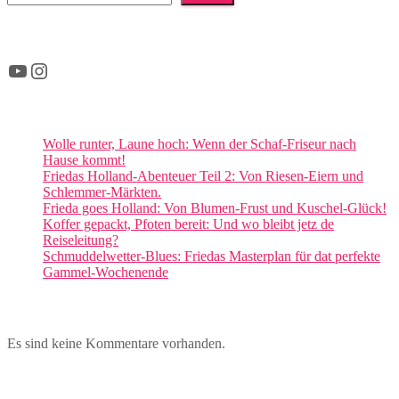
Beiträge
YouTube
Instagram
Wolle runter, Laune hoch: Wenn der Schaf-Friseur nach
Hause kommt!
Friedas Holland-Abenteuer Teil 2: Von Riesen-Eiern und
Schlemmer-Märkten.
Frieda goes Holland: Von Blumen-Frust und Kuschel-Glück!
Koffer gepackt, Pfoten bereit: Und wo bleibt jetz de
Reiseleitung?
Schmuddelwetter-Blues: Friedas Masterplan für dat perfekte
Gammel-Wochenende
Es sind keine Kommentare vorhanden.