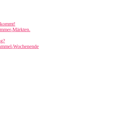
e kommt!
lemmer-Märkten.
ng?
 Gammel-Wochenende