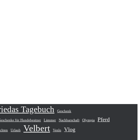
riedas Tagebuch
Geschenk
Pferd
Geschenke für Hundebesitzer
Lämmer
Nachbarschaft
Olympia
Velbert
Vlog
ichten
Urlaub
Venlo