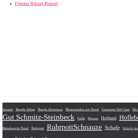
Friedas Rüssel-Report
Auszeit
Beagle-Alltag
Beagle Abenteuer
Blumenladen mit Hund
Creazione Del Cane
Die
Gut Schmitz-Steinbeck
Hofleb
Hofhund
Gülle
Hennes
RuhrpottSchnauze
Schafe
Reisebericht Hund
Ruhrpott
Schicht im