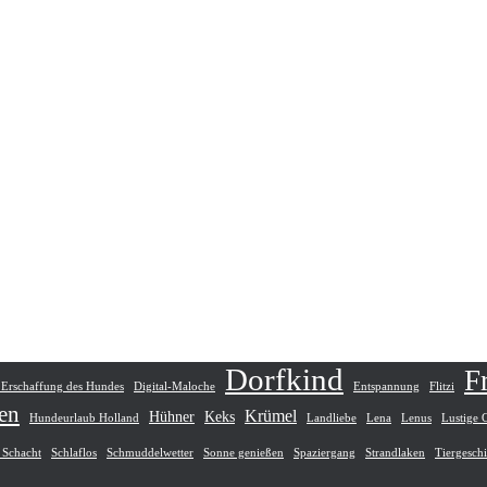
Dorfkind
F
 Erschaffung des Hundes
Digital-Maloche
Entspannung
Flitzi
en
Krümel
Hühner
Keks
Hundeurlaub Holland
Landliebe
Lena
Lenus
Lustige 
 Schacht
Schlaflos
Schmuddelwetter
Sonne genießen
Spaziergang
Strandlaken
Tiergesch