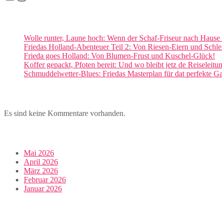
Wolle runter, Laune hoch: Wenn der Schaf-Friseur nach Haus
Friedas Holland-Abenteuer Teil 2: Von Riesen-Eiern und Sch
Frieda goes Holland: Von Blumen-Frust und Kuschel-Glück!
Koffer gepackt, Pfoten bereit: Und wo bleibt jetz de Reiseleitu
Schmuddelwetter-Blues: Friedas Masterplan für dat perfekte
Es sind keine Kommentare vorhanden.
Mai 2026
April 2026
März 2026
Februar 2026
Januar 2026