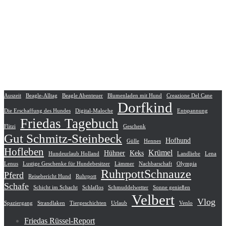
Auszeit
Beagle-Alltag
Beagle Abenteuer
Blumenladen mit Hund
Creazione Del Cane
Dorfkind
Die Erschaffung des Hundes
Digital-Maloche
Entspannung
Friedas Tagebuch
Flitzi
Geschenk
Gut Schmitz-Steinbeck
Hofhund
Gülle
Hennes
Hofleben
Krümel
Hühner
Keks
Hundeurlaub Holland
Landliebe
Lena
Lenus
Lustige Geschenke für Hundebesitzer
Lämmer
Nachbarschaft
Olympia
RuhrpottSchnauze
Pferd
Reisebericht Hund
Ruhrpott
Schafe
Schicht im Schacht
Schlaflos
Schmuddelwetter
Sonne genießen
Velbert
Vlog
Spaziergang
Strandlaken
Tiergeschichten
Urlaub
Venlo
Friedas Rüssel-Report