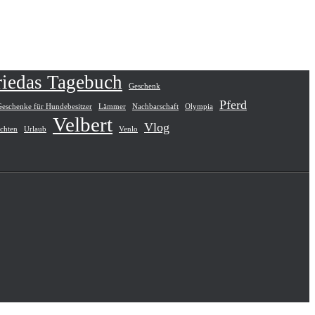
riedas Tagebuch
Geschenk
Pferd
Geschenke für Hundebesitzer
Lämmer
Nachbarschaft
Olympia
Velbert
Vlog
ichten
Urlaub
Venlo