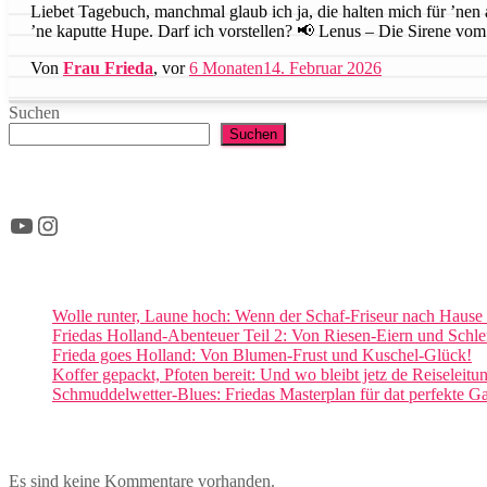
Liebet Tagebuch, manchmal glaub ich ja, die halten mich für ’nen
’ne kaputte Hupe. Darf ich vorstellen? 📢 Lenus – Die Sirene vom
Von
Frau Frieda
, vor
6 Monaten
14. Februar 2026
Suchen
Suchen
YouTube
Instagram
Wolle runter, Laune hoch: Wenn der Schaf-Friseur nach Haus
Friedas Holland-Abenteuer Teil 2: Von Riesen-Eiern und Sch
Frieda goes Holland: Von Blumen-Frust und Kuschel-Glück!
Koffer gepackt, Pfoten bereit: Und wo bleibt jetz de Reiseleitu
Schmuddelwetter-Blues: Friedas Masterplan für dat perfekte
Es sind keine Kommentare vorhanden.