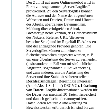
Der Zugriff auf unser Onlineangebot wird in
Form von sogenannten „Server-Logfiles“
protokolliert. Zu den Serverlogfiles können
die Adresse und der Name der abgerufenen
Webseiten und Dateien, Datum und Uhrzeit
des Abrufs, übertragene Datenmengen,
Meldung über erfolgreichen Abruf,
Browsertyp nebst Version, das Betriebssystem
des Nutzers, Referrer URL (die zuvor
besuchte Seite) und im Regelfall IP-Adressen
und der anfragende Provider gehören. Die
Serverlogfiles können zum einen zu
Sicherheitszwecken eingesetzt werden, z. B.
um eine Überlastung der Server zu vermeiden
(insbesondere im Fall von missbräuchlichen
Angriffen, sogenannten DDoS-Attacken),
und zum anderen, um die Auslastung der
Server und ihre Stabilität sicherzustellen;
Rechtsgrundlagen:
Berechtigte Interessen
(Art. 6 Abs. 1 S. 1 lit. f) DSGVO).
Löschung
von Daten:
Logfile-Informationen werden für
die Dauer von maximal 30 Tagen gespeichert
und danach gelöscht oder anonymisiert.
Daten, deren weitere Aufbewahrung zu
Beweiszwecken erforderlich ist, sind bis zur