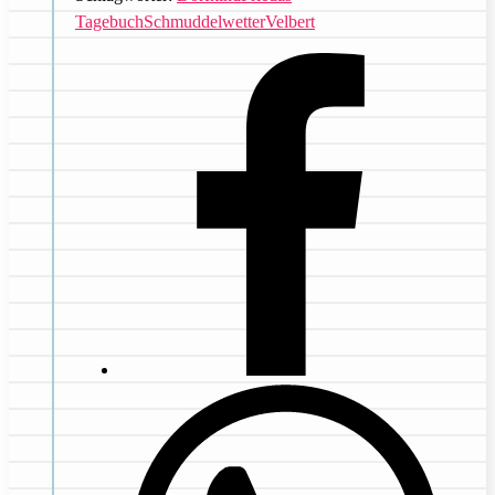
Tagebuch
Schmuddelwetter
Velbert